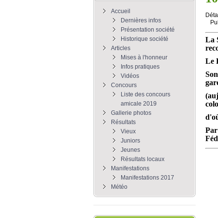
Accueil
Déta
Dernières infos
Pu
Présentation société
Historique société
La 
rec
Articles
Mises à l'honneur
Le 
Infos pratiques
Son
Vidéos
gar
Concours
Liste des concours
(au
col
amicale 2019
Gallerie photos
d'o
Résultats
Par
Vieux
Féd
Juniors
Jeunes
Résultats locaux
Manifestations
Manifestations 2017
Météo