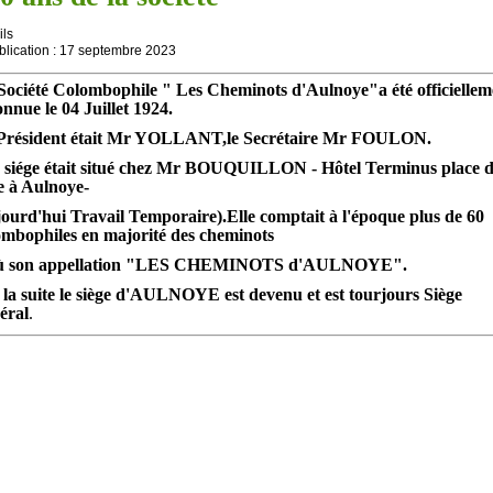
ils
blication : 17 septembre 2023
Société Colombophile " Les Cheminots d'Aulnoye"a été officiellem
onnue le 04 Juillet 1924.
Président était Mr YOLLANT,le Secrétaire Mr FOULON.
 siége était situé chez Mr BOUQUILLON - Hôtel Terminus place d
e à Aulnoye-
jourd'hui Travail Temporaire).Elle comptait à l'époque plus de 60
ombophiles en majorité des cheminots
ù son appellation "LES CHEMINOTS d'AULNOYE".
 la suite le siège d'AULNOYE est devenu et est tourjours Siège
éral
.